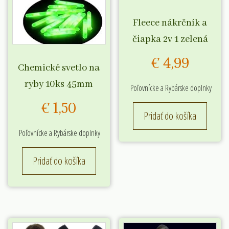
stránke
na
Fleece nákrčník a
produktu.
stránke
čiapka 2v 1 zelená
produkt
€
4,99
Chemické svetlo na
ryby 10ks 45mm
Poľovnícke a Rybárske doplnky
€
1,50
Pridať do košíka
Poľovnícke a Rybárske doplnky
Pridať do košíka