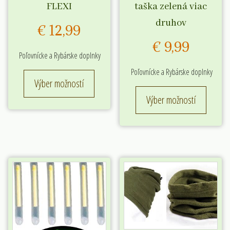
FLEXI
taška zelená viac
druhov
€
12,99
€
9,99
Poľovnícke a Rybárske doplnky
Poľovnícke a Rybárske doplnky
Tento
Výber možností
produkt
Tento
Výber možností
má
produk
viacero
má
variantov.
viacero
Možnosti
variant
si
Možnos
môžete
si
vybrať
môžete
na
vybrať