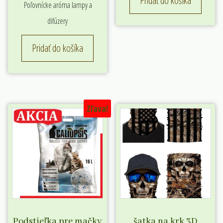
Pridať do košíka
Poľovnícke aróma lampy a
difúzery
Pridať do košíka
Zľava!
Podstieľka pre mačky
šatka na krk 3D