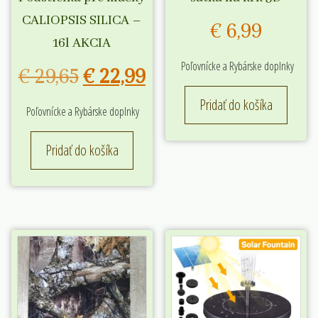
CALIOPSIS SILICA –
€
6,99
16l AKCIA
Poľovnícke a Rybárske doplnky
Pôvodná
Aktuálna
€
29,65
€
22,99
cena
cena
Pridať do košíka
Poľovnícke a Rybárske doplnky
bola:
je:
Pridať do košíka
€ 29,65.
€ 22,99.