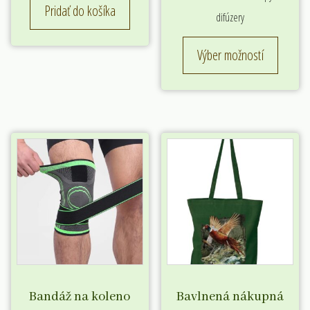
Pridať do košíka
difúzery
Tento
Výber možností
produk
má
viacero
variant
Možnos
si
môžete
vybrať
na
stránke
produkt
Bandáž na koleno
Bavlnená nákupná