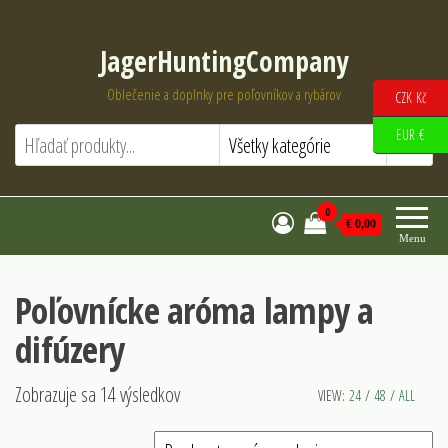
Preskočiť
na
JagerHuntingCompany
obsah
Oblečenie a doplnky pre poľovníkov a rybárov
CZK Kč
EUR €
0
€ 0,00
Menu
Poľovnícke aróma lampy a
difúzery
Zobrazuje sa 14 výsledkov
VIEW:
24
/
48
/
ALL