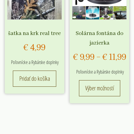
šatka na krk real tree
Solárna fontána do
jazierka
€
4,99
Pr
€
9,99
–
€
11,99
Poľovnícke a Rybárske doplnky
ra
Poľovnícke a Rybárske doplnky
Pridať do košíka
€ 
Tento
Výber možností
t
produk
má
€ 
viacero
variant
Možnos