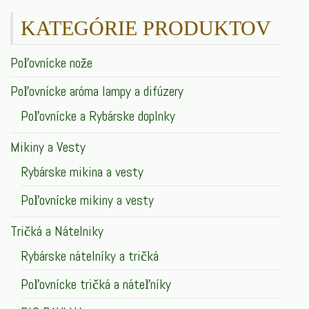
si
KATEGÓRIE PRODUKTOV
môžete
vybrať
Poľovnícke nože
na
Poľovnícke aróma lampy a difúzery
stránke
Poľovnícke a Rybárske doplnky
produkt
Mikiny a Vesty
Rybárske mikina a vesty
Poľovnícke mikiny a vesty
Tričká a Nátelniky
Rybárske nátelníky a tričká
Poľovnícke tričká a náteľníky