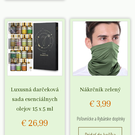
Luxusná darčeková
Nákrčník zelený
sada esenciálnych
€
3,99
olejov 15 x 5 ml
Poľovnícke a Rybárske doplnky
€
26,99